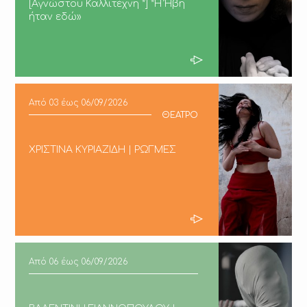
[Αγνώστου Καλλιτέχνη *] *Η Ήβη
ήταν εδώ»
Από
03
έως
06/09/2026
ΘΕΑΤΡΟ
ΧΡΙΣΤΙΝΑ ΚΥΡΙΑΖΙΔΗ | ΡΩΓΜΕΣ
Από
06
έως
06/09/2026