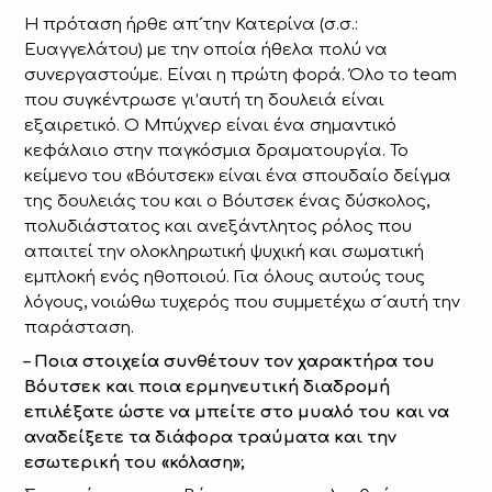
Η πρόταση ήρθε απ´την Κατερίνα (σ.σ.:
Ευαγγελάτου) με την οποία ήθελα πολύ να
συνεργαστούμε. Είναι η πρώτη φορά. Όλο το team
που συγκέντρωσε γι’αυτή τη δουλειά είναι
εξαιρετικό. Ο Μπύχνερ είναι ένα σημαντικό
κεφάλαιο στην παγκόσμια δραματουργία. Το
κείμενο του «Βόυτσεκ» είναι ένα σπουδαίο δείγμα
της δουλειάς του και ο Βόυτσεκ ένας δύσκολος,
πολυδιάστατος και ανεξάντλητος ρόλος που
απαιτεί την ολοκληρωτική ψυχική και σωματική
εμπλοκή ενός ηθοποιού. Για όλους αυτούς τους
λόγους, νοιώθω τυχερός που συμμετέχω σ´αυτή την
παράσταση.
– Ποια στοιχεία συνθέτουν τον χαρακτήρα του
Βόυτσεκ και ποια ερμηνευτική διαδρομή
επιλέξατε ώστε να μπείτε στο μυαλό του και να
αναδείξετε τα διάφορα τραύματα και την
εσωτερική του «κόλαση»;