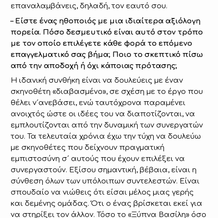
επαναλαμβάνεις, δηλαδή, τον εαυτό σου.
– Είστε ένας ηθοποιός με μια ιδιαίτερα αξιόλογη
πορεία. Πόσο δεσμευτικό είναι αυτό στον τρόπο
με τον οποίο επιλέγετε κάθε φορά το επόμενο
επαγγελματικό σας βήμα; Ποιο το σκεπτικό πίσω
από την αποδοχή ή όχι κάποιας πρότασης;
Η ιδανική συνθήκη είναι να δουλεύεις με έναν
σκηνοθέτη «διαβασμένο», σε σχέση με το έργο που
θέλει ν´ανεβάσει, ενώ ταυτόχρονα παραμένει
ανοιχτός ώστε οι ιδέες του να διαποτίζονται, να
εμπλουτίζονται από την δυναμική των συνεργατών
του. Τα τελευταία χρόνια έχω την τύχη να δουλεύω
με σκηνοθέτες που δείχνουν πραγματική
εμπιστοσύνη σ´ αυτούς που έχουν επιλέξει να
συνεργαστούν. Εξίσου σημαντική, βέβαια, είναι η
σύνθεση όλων των υπόλοιπων συντελεστών. Είναι
σπουδαίο να νιώθεις ότι είσαι μέλος μιας γερής
και δεμένης ομάδας. Ότι ο ένας βρίσκεται εκεί για
να στηρίξει τον άλλον. Τόσο το «Ξύπνα Βασίλη» όσο