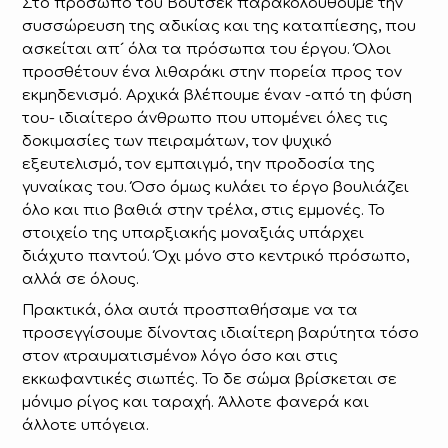
Στο πρόσωπο του Βόυτσεκ παρακολουθούμε την
συσσώρευση της αδικίας και της καταπίεσης, που
ασκείται απ´ όλα τα πρόσωπα του έργου. Όλοι
προσθέτουν ένα λιθαράκι στην πορεία προς τον
εκμηδενισμό. Αρχικά βλέπουμε έναν -από τη φύση
του- ιδιαίτερο άνθρωπο που υπομένει όλες τις
δοκιμασίες των πειραμάτων, τον ψυχικό
εξευτελισμό, τον εμπαιγμό, την προδοσία της
γυναίκας του. Όσο όμως κυλάει το έργο βουλιάζει
όλο και πιο βαθιά στην τρέλα, στις εμμονές. Το
στοιχείο της υπαρξιακής μοναξιάς υπάρχει
διάχυτο παντού. Όχι μόνο στο κεντρικό πρόσωπο,
αλλά σε όλους.
Πρακτικά, όλα αυτά προσπαθήσαμε να τα
προσεγγίσουμε δίνοντας ιδιαίτερη βαρύτητα τόσο
στον «τραυματισμένο» λόγο όσο και στις
εκκωφαντικές σιωπές. Το δε σώμα βρίσκεται σε
μόνιμο ρίγος και ταραχή. Άλλοτε φανερά και
άλλοτε υπόγεια.