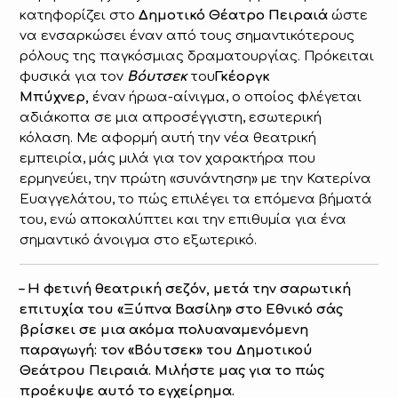
κατηφορίζει στο
Δημοτικό Θέατρο Πειραιά
ώστε
να ενσαρκώσει έναν από τους σημαντικότερους
ρόλους της παγκόσμιας δραματουργίας. Πρόκειται
φυσικά για τον
Βόυτσεκ
του
Γκέοργκ
Μπύχνερ,
έναν ήρωα-αίνιγμα, ο οποίος φλέγεται
αδιάκοπα σε μια απροσέγγιστη, εσωτερική
κόλαση. Με αφορμή αυτή την νέα θεατρική
εμπειρία, μάς μιλά για τον χαρακτήρα που
ερμηνεύει, την πρώτη «συνάντηση» με την Κατερίνα
Ευαγγελάτου, το πώς επιλέγει τα επόμενα βήματά
του, ενώ αποκαλύπτει και την επιθυμία για ένα
σημαντικό άνοιγμα στο εξωτερικό.
– Η φετινή θεατρική σεζόν, μετά την σαρωτική
επιτυχία του «Ξύπνα Βασίλη» στο Εθνικό σάς
βρίσκει σε μια ακόμα πολυαναμενόμενη
παραγωγή: τον «Βόυτσεκ» του Δημοτικού
Θεάτρου Πειραιά. Μιλήστε μας για το πώς
προέκυψε αυτό το εγχείρημα.