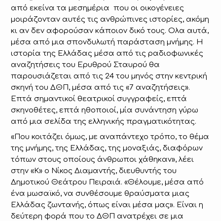
από εκείνα τα μεσημέρια που οι οικογένειες
μοιράζονταν αυτές τις ανθρώπινες ιστορίες, ακόμη
κι αν δεν αφορούσαν κάποιον δικό τους. Ολα αυτά,
μέσα από μια σπονδυλωτή παράσταση μνήμης. Η
ιστορία της Ελλάδας μέσα από τις ραδιοφωνικές
αναζητήσεις του Ερυθρού Σταυρού θα
παρουσιάζεται από τις 24 του μηνός στην κεντρική
σκηνή του ΔΘΠ, μέσα από τις «7 αναζητήσεις».
Επτά σημαντικοί θεατρικοί συγγραφείς, επτά
σκηνοθέτες, επτά ηθοποιοί, μία συνάντηση γύρω
από μια σελίδα της ελληνικής πραγματικότητας.
«Που κοιτάζει όμως, με αναπάντεχο τρόπο, το θέμα
της μνήμης, της Ελλάδας, της μοναξιάς, διαφόρων
τόπων στους οποίους άνθρωποι χάθηκαν», λέει
στην «Κ» ο Νίκος Διαμαντής, διευθυντής του
Δημοτικού Θεάτρου Πειραιά. «Θέλουμε, μέσα από
ένα μωσαϊκό, να συνθέσουμε θραύσματα μιας
Ελλάδας ζωντανής, όπως είναι μέσα μας». Είναι η
δεύτερη φορά που το ΔΘΠ ανατρέχει σε μια