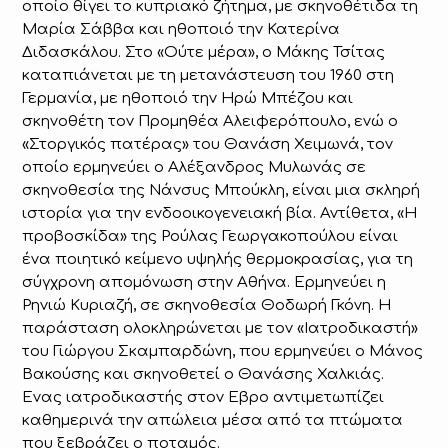
οποίο θίγει το κυπριακό ζήτημα, με σκηνοθέτιδα τη
Μαρία Σάββα και ηθοποιό την Κατερίνα
Διδασκάλου. Στο «Ούτε μέρα», ο Μάκης Τσίτας
καταπιάνεται με τη μετανάστευση του 1960 στη
Γερμανία, με ηθοποιό την Ηρώ Μπέζου και
σκηνοθέτη τον Προμηθέα Αλειφερόπουλο, ενώ ο
«Στοργικός πατέρας» του Θανάση Χειμωνά, τον
οποίο ερμηνεύει ο Αλέξανδρος Μυλωνάς σε
σκηνοθεσία της Νάνσυς Μπούκλη, είναι μια σκληρή
ιστορία για την ενδοοικογενειακή βία. Αντίθετα, «Η
προβοσκίδα» της Ρούλας Γεωργακοπούλου είναι
ένα ποιητικό κείμενο υψηλής θερμοκρασίας, για τη
σύγχρονη απομόνωση στην Αθήνα. Ερμηνεύει η
Ρηνιώ Κυριαζή, σε σκηνοθεσία Θοδωρή Γκόνη. Η
παράσταση ολοκληρώνεται με τον «Ιατροδικαστή»
του Γιώργου Σκαμπαρδώνη, που ερμηνεύει ο Μάνος
Βακούσης και σκηνοθετεί ο Θανάσης Χαλκιάς.
Ενας ιατροδικαστής στον Εβρο αντιμετωπίζει
καθημερινά την απώλεια μέσα από τα πτώματα
που ξεβράζει ο ποταμός.