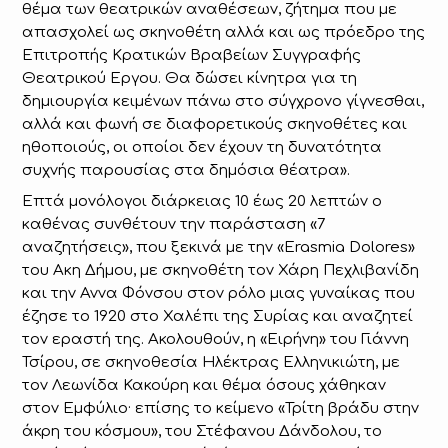
θέμα των θεατρικών αναθέσεων, ζήτημα που με
απασχολεί ως σκηνοθέτη αλλά και ως πρόεδρο της
Επιτροπής Κρατικών Βραβείων Συγγραφής
Θεατρικού Εργου. Θα δώσει κίνητρα για τη
δημιουργία κειμένων πάνω στο σύγχρονο γίγνεσθαι,
αλλά και φωνή σε διαφορετικούς σκηνοθέτες και
ηθοποιούς, οι οποίοι δεν έχουν τη δυνατότητα
συχνής παρουσίας στα δημόσια θέατρα».
Επτά μονόλογοι διάρκειας 10 έως 20 λεπτών ο
καθένας συνθέτουν την παράσταση «7
αναζητήσεις», που ξεκινά με την «Erasmia Dolores»
του Ακη Δήμου, με σκηνοθέτη τον Χάρη Πεχλιβανίδη
και την Αννα Φόνσου στον ρόλο μιας γυναίκας που
έζησε το 1920 στο Χαλέπι της Συρίας και αναζητεί
τον εραστή της. Ακολουθούν, η «Ειρήνη» του Γιάννη
Τσίρου, σε σκηνοθεσία Ηλέκτρας Ελληνικιώτη, με
τον Λεωνίδα Κακούρη και θέμα όσους χάθηκαν
στον Εμφύλιο· επίσης το κείμενο «Τρίτη βράδυ στην
άκρη του κόσμου», του Στέφανου Δάνδολου, το