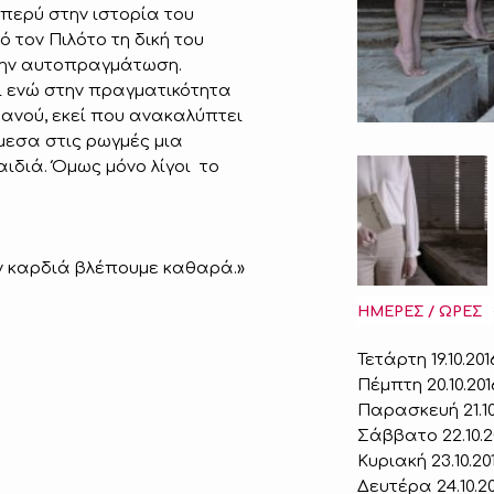
περύ στην ιστορία του
 τον Πιλότο τη δική του
την αυτοπραγμάτωση.
ι ενώ στην πραγματικότητα
ανού, εκεί που ανακαλύπτει
άμεσα στις ρωγμές μια
αιδιά. Όμως μόνο λίγοι το
ην καρδιά βλέπουμε καθαρά.»
ΗΜΕΡΕΣ / ΩΡΕΣ
Τετάρτη 19.10.2016
Πέμπτη 20.10.2016
Παρασκευή 21.10.
Σάββατο 22.10.20
Κυριακή 23.10.201
Δευτέρα 24.10.201