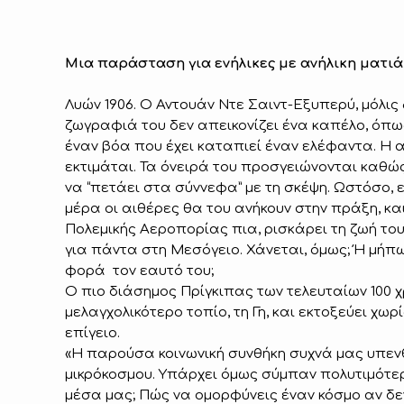
Μια παράσταση για ενήλικες με ανήλικη ματιά
Λυών 1906. Ο Αντουάν Ντε Σαιντ-Εξυπερύ, μόλις 
ζωγραφιά του δεν απεικονίζει ένα καπέλο, όπω
έναν βόα που έχει καταπιεί έναν ελέφαντα. Η α
εκτιμάται. Τα όνειρά του προσγειώνονται καθώ
να “πετάει στα σύννεφα” με τη σκέψη. Ωστόσο,
μέρα οι αιθέρες θα του ανήκουν στην πράξη, και,
Πολεμικής Αεροπορίας πια, ρισκάρει τη ζωή του
για πάντα στη Μεσόγειο. Χάνεται, όμως; Ή μήπ
φορά τον εαυτό του;
Ο πιο διάσημος Πρίγκιπας των τελευταίων 100 
μελαγχολικότερο τοπίο, τη Γη, και εκτοξεύει χωρ
επίγειο.
«Η παρούσα κοινωνική συνθήκη συχνά μας υπενθ
μικρόκοσμου. Υπάρχει όμως σύμπαν πολυτιμότε
μέσα μας; Πώς να ομορφύνεις έναν κόσμο αν δε