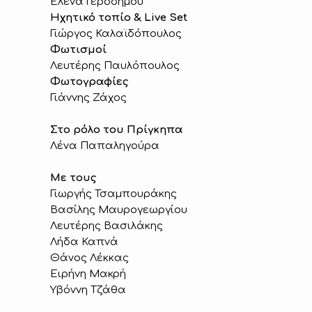
Έλενα Γεροδήμου
Ηχητικό τοπίο & Live Set
Γιώργος Καλαϊδόπουλος
Φωτισμοί
Λευτέρης Παυλόπουλος
Φωτογραφίες
Γιάννης Ζάχος
Στο ρόλο του Πρίγκηπα
Λένα Παπαληγούρα
Με τους
Γιωργής Τσαμπουράκης
Βασίλης Μαυρογεωργίου
Λευτέρης Βασιλάκης
Λήδα Καπνά
Θάνος Λέκκας
Ειρήνη Μακρή
Υβόννη Τζάθα