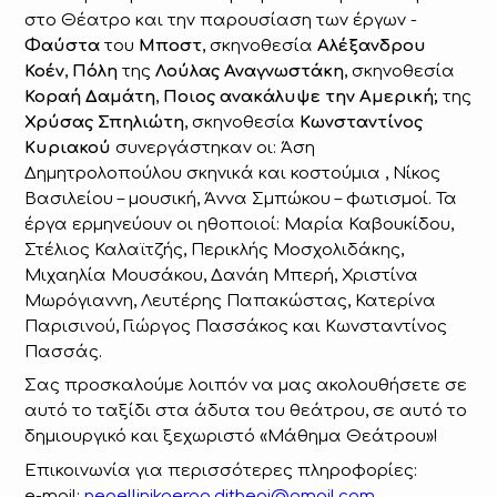
στο Θέατρο και την παρουσίαση των έργων -
Φαύστα
του
Μποστ
, σκηνοθεσία
Αλέξανδρου
Κοέν
,
Πόλη
της
Λούλας Αναγνωστάκη
, σκηνοθεσία
Κοραή Δαμάτη
,
Ποιος ανακάλυψε την Αμερική;
της
Χρύσας Σπηλιώτη
, σκηνοθεσία
Κωνσταντίνος
Κυριακού
συνεργάστηκαν οι: Άση
Δημητρολοπούλου σκηνικά και κοστούμια , Νίκος
Βασιλείου – μουσική, Άννα Σμπώκου – φωτισμοί. Τα
έργα ερμηνεύουν οι ηθοποιοί: Μαρία Καβουκίδου,
Στέλιος Καλαϊτζής, Περικλής Μοσχολιδάκης,
Μιχαηλία Μουσάκου, Δανάη Μπερή, Χριστίνα
Μωρόγιαννη, Λευτέρης Παπακώστας, Κατερίνα
Παρισινού, Γιώργος Πασσάκος και Κωνσταντίνος
Πασσάς.
Σας προσκαλούμε λοιπόν να μας ακολουθήσετε σε
αυτό το ταξίδι στα άδυτα του θεάτρου, σε αυτό το
δημιουργικό και ξεχωριστό «Μάθημα Θεάτρου»!
Επικοινωνία για περισσότερες πληροφορίες:
e-mail:
neoellinikoergo.dithepi@gmail.com