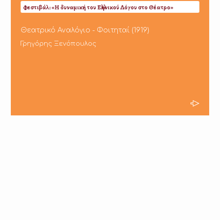
Φεστιβάλ: «Η δυναμική του Ελληνικού Λόγου στο Θέατρο»
Θεατρικό Αναλόγιο - Φοιτηταί (1919)
Γρηγόρης Ξενόπουλος