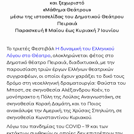
και ξεχωριστό
«Μάθημα Θεάτρου»
μέσω της ιστοσελίδας του Δημοτικού Θεάτρου
Πειραιά
Παρασκευή 8 Μαΐου έως Κυριακή 7 Ιουνίου
Το τριετές Φεστιβάλ
Η δυναμική του Ελληνικού
Λόγου στο Θέατρο
, ολοκληρώνεται φέτος στο
Δημοτικό θέατρο Πειραιά, διαδικτυακά, με την
παρουσίαση τριών έργων Ελλήνων θεατρικών
συγγραφέων, οι οποίοι έχουν χαράξει το δικό τους
δρόμο στη νεοελληνική δραματουργία: Φαύστα του
Μποστ, σε σκηνοθεσία Αλέξανδρου Κοέν, το
μονόπρακτο η Πόλη της Λούλας Αναγνωστάκη, σε
σκηνοθεσία Κοραή Δαμάτη, και το Ποιος
ανακάλυψε την Αμερική; της Χρύσας Σπηλιώτη, σε
σκηνοθεσία Κωνσταντίνου Κυριακού.
Λόγω του πανδημίας του COVID – 19 και των
εκτάκτων συνθηκών οι οποίες δεν επιτρέπουν την