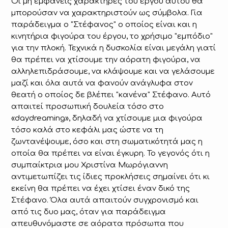
Οι μη εμφανείς χαρακτήρες του έργου αυτού θα
μπορούσαν να χαρακτηριστούν ως σύμβολα. Για
παράδειγμα ο "Στέφανος" ο οποίος είναι και η
κινητήρια φιγούρα του έργου, το χρήσιμο "εμπόδιο"
για την πλοκή. Τεχνικά η δυσκολία είναι μεγάλη γιατί
θα πρέπει να χτίσουμε την αόρατη φιγούρα, να
αλληλεπιδράσουμε, να κλάψουμε και να γελάσουμε
μαζί και όλα αυτά να φανούν ανάγλυφα στον
θεατή ο οποίος δε βλέπει "κανένα" Στέφανο. Αυτό
απαιτεί προσωπική δουλεία τόσο στο
«daydreaming», δηλαδή να χτίσουμε μια φιγούρα
τόσο καλά στο κεφάλι μας ώστε να τη
ζωντανέψουμε, όσο και στη σωματικότητά μας η
οποία θα πρέπει να είναι έγκυρη. Το γεγονός ότι η
συμπαίκτρια μου Χριστίνα Μωρόγιαννη
αντιμετωπίζει τις ίδιες προκλήσεις σημαίνει ότι κι
εκείνη θα πρέπει να έχει χτίσει έναν δικό της
Στέφανο. Όλα αυτά απαιτούν συγχρονισμό και
από τις δυο μας, όταν για παράδειγμα
απευθυνόμαστε σε αόρατα πρόσωπα που