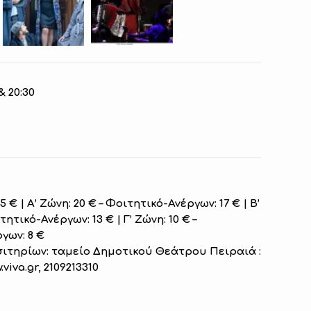
& 20:30
 € | Α’ Ζώνη: 20 € – Φοιτητικό-Ανέργων: 17 € | B’
τητικό-Ανέργων: 13 € | Γ’ Ζώνη: 10 € –
γων: 8 €
ιτηρίων: ταμείο Δημοτικού Θεάτρου Πειραιά :
w.viva.gr, 2109213310