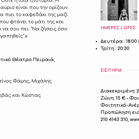
 Ούτε η ίδια η ιστορία. Η
αύριο είναι που την ορίζουν.
α πιει το καφεδάκι της μαζί
που φτάνει το μάτι της και
ΗΜΕΡΕΣ / ΩΡΕΣ
να σου πει: “Να ζήσεις όσο
γαπηθείς”.»
Δευτέρα : 18:00 
Τρίτη : 20:30
τικό Θέατρο Πειραιά,
ΕΙΣΙΤΗΡΙΑ
τίνος Φάμης, Μιχάλης
Διακεκριμένη: 25
σεβάς και Κώστας
Ζώνη: 15 € – Φοι
Φοιτητικό-Ανέρ
Προπώληση εισ
210 4143 310, ww