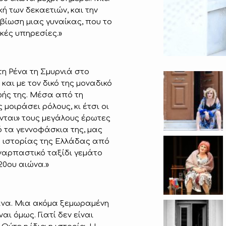
ή των δεκαετιών, και την
βίωση μιας γυναίκας, που το
κές υπηρεσίες.»
η Ρένα τη Σμυρνιά στο
 και με τον δικό της μοναδικό
ωής της. Μέσα από τη
οιράσει ρόλους, κι έτσι οι
νται» τους μεγάλους έρωτες
ό τα γεννοφάσκια της, μας
ης ιστορίας της Ελλάδας από
υναρπαστικό ταξίδι γεμάτο
20ου αιώνα.»
άνα. Μια ακόμα ξεμωραμένη
αι όμως. Γιατί δεν είναι