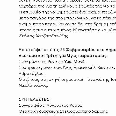
ούτε η πουτανιά που την ορίζει. Ούτε τα χρόνια.
λαχτάρα της για τη ζωή και ο έρωτάς της για το 
Η επιθυμία της να ξημερώσει ένα ακόμα πρωί, ν
με το τσιγάρο της στο μπαλκόνι και να κοιτάει ό
ακόμα παραπέρα. Και αν σε δει στο δρόμο μετά 
μπορείς πιο ευτυχισμένος. Ν' αγαπήσεις και ν΄ α
Στέλιος Χατζηαδαμίδης
Επιστρέφει από τις
25 Φεβρουαρίου στο Δημο
Δευτέρα και Τρίτη για λίγες παραστάσεις.
Στον ρόλο της Ρένας η
Υρώ Μανέ.
Συμπρωταγωνιστούν: Άγης Εμμανουήλ, Κωνσταν
Αβρατόγλου.
Μαζί τους στη σκηνή οι μουσικοί Παναγιώτης Τ
Νικολόπουλος.
ΣΥΝΤΕΛΕΣΤΕΣ
:
Συγγραφέας: Αύγουστος Κορτώ
Θεατρική διασκευή: Στελιος Χατζηαδαμίδης