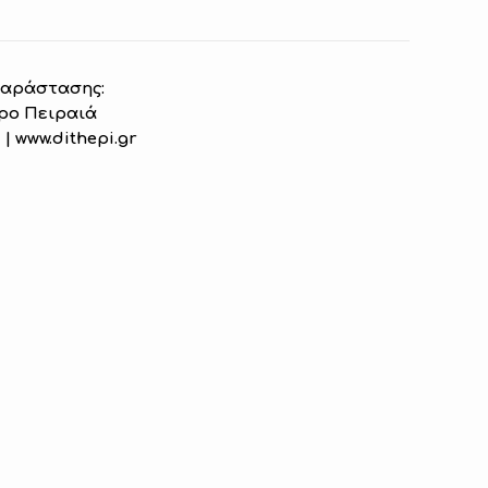
παράστασης:
ρο Πειραιά
0 | www.dithepi.gr