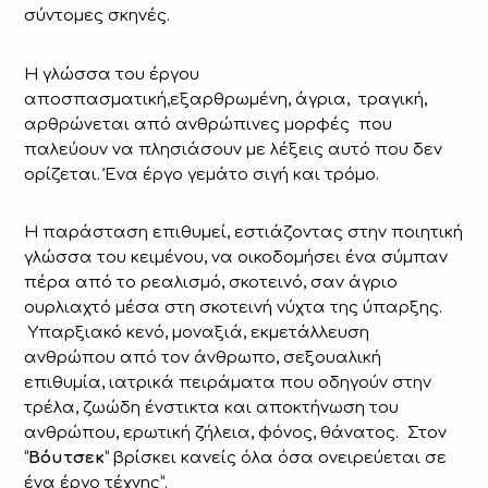
σύντομες σκηνές.
Η γλώσσα του έργου
αποσπασματική,εξαρθρωμένη, άγρια, τραγική,
αρθρώνεται από ανθρώπινες μορφές που
παλεύουν να πλησιάσουν με λέξεις αυτό που δεν
ορίζεται. Ένα έργο γεμάτο σιγή και τρόμο.
Η παράσταση επιθυμεί, εστιάζοντας στην ποιητική
γλώσσα του κειμένου, να οικοδομήσει ένα σύμπαν
πέρα από το ρεαλισμό, σκοτεινό, σαν άγριο
ουρλιαχτό μέσα στη σκοτεινή νύχτα της ύπαρξης.
Υπαρξιακό κενό, μοναξιά, εκμετάλλευση
ανθρώπου από τον άνθρωπο, σεξουαλική
επιθυμία, ιατρικά πειράματα που οδηγούν στην
τρέλα, ζωώδη ένστικτα και αποκτήνωση του
ανθρώπου, ερωτική ζήλεια, φόνος, θάνατος. Στον
“
Βόυτσεκ
” βρίσκει κανείς όλα όσα ονειρεύεται σε
ένα έργο τέχνης”.