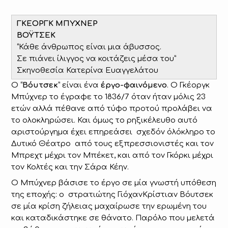
ΓΚΕΟΡΓΚ ΜΠΥΧΝΕΡ
ΒΟΫΤΣΕΚ
“Κάθε άνθρωπος είναι μια άβυσσος.
Σε πιάνει ίλιγγος να κοιτάζεις μέσα του”
Σκηνοθεσία Κατερίνα Ευαγγελάτου
Ο “
Βόυτσεκ
” είναι ένα
έργο-φαινόμενο
. Ο Γκέοργκ
Μπύχνερ το έγραφε το 1836/7 όταν ήταν μόλις 23
ετών αλλά πέθανε από τύφο προτού προλάβει να
το ολοκληρώσει. Και όμως το ρηξικέλευθο αυτό
αριστούργημα έχει επηρεάσει σχεδόν όλόκληρο το
Δυτικό Θέατρο από τους εξπρεσσιονιστές και τον
Μπρεχτ μέχρι τον Μπέκετ, και από τον Γκόρκι μέχρι
τον Κολτές και την Σάρα Κέην.
Ο Μπύχνερ βάσισε το έργο σε μία γνωστή υπόθεση
της εποχής: o στρατιώτης ΓιόχανΚρίστιαν Βόυτσεκ
σε μία κρίση ζήλειας μαχαίρωσε την ερωμένη του
και καταδικάστηκε σε θάνατο. Παρόλο που μελετά