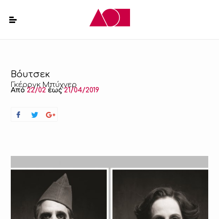
Βόυτσεκ
Γκέοργκ Μπύχνερ
Από
22/02
έως
21/04/2019