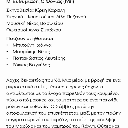
Μ. Ευθυμιάδη, Ο Φονιάς (1981)
Σκηνοθεσία: Κίρκη Καραλή
Σκηνικά – Κουστούμια Λίλη Πεζανού
Μουσική Νίκος Βασιλείου
Φωτισμοί Αννα Σμπώκου
Παίζουν οι ηθοποιοι
• Μπιτούνη Ιωάννα
• Μαυράκης Νίκος
• Παπακώστας Λευτέρης
• Ρόκκος Βαγγέλης
Αρχές δεκαετίας του ’80. Μια μέρα με βροχή σε ένα
μικροαστικό σπίτι, τέσσερις ήρωες έρχονται
αντιμέτωποι με το ένοχο παρελθόν τους κρυμμένοι
πίσω από μάσκες και ταυτότητες σε ένα παιχνίδι
ρόλων και ευθυνών. Ο Σάββας μετά την
αποφυλάκισή του επισκέπτεται, μαζί με τον πρώην
συγκρατούμενό του Ταρζάν, το σπίτι της αδελφής
του Μαρίας και του γαμπρού του Γιάννη. Θύτες και