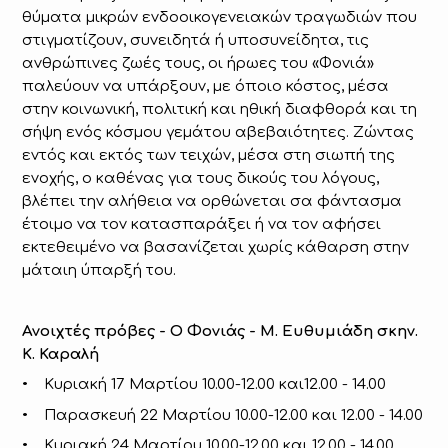
θύματα μικρών ενδοοικογενειακών τραγωδιών που
στιγματίζουν, συνειδητά ή υποσυνείδητα, τις
ανθρώπινες ζωές τους, οι ήρωες του «Φονιά»
παλεύουν να υπάρξουν, με όποιο κόστος, μέσα
στην κοινωνική, πολιτική και ηθική διαφθορά και τη
σήψη ενός κόσμου γεμάτου αβεβαιότητες. Ζώντας
εντός και εκτός των τειχών, μέσα στη σιωπή της
ενοχής, ο καθένας για τους δικούς του λόγους,
βλέπει την αλήθεια να ορθώνεται σα φάντασμα
έτοιμο να τον κατασπαράξει ή να τον αφήσει
εκτεθειμένο να βασανίζεται χωρίς κάθαρση στην
μάταιη ύπαρξή του.
Ανοιχτές πρόβες - O Φονιάς - Μ. Ευθυμιάδη σκην.
Κ. Καραλή
• Κυριακή 17 Μαρτίου 10.00-12.00 και12.00 - 14.00
• Παρασκευή 22 Μαρτίου 10.00-12.00 και 12.00 - 14.00
• Κυριακή 24 Μαρτίου 10.00-12.00 και 12.00 - 14.00