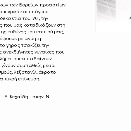
ικών των Βορείων προαστίων
α κωμικό και υπόγεια
δεκαετία του ’90 , την
ής που μας καταδικάζουν στη
της ευθύνης του εαυτού μας,
ρέφουμε με ανόητη
ο γήρας τσακίζει την
 ανεκδιήγητες γυναίκες που
λήματα και παθαίνουν
 γίνουν συμπαθείς μέσα
σμούς, λεξοτανίλ, άκρατο
α πικρή επίγευση.
 Ε. Κεχαΐδη - σκην. Ν.