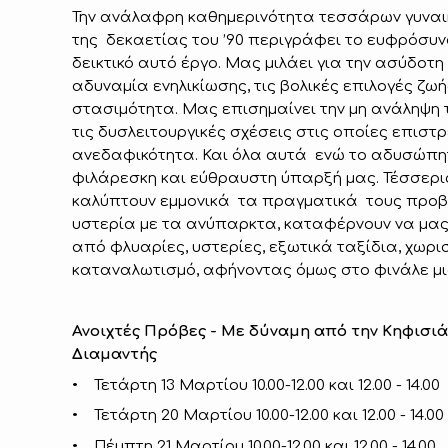
Την ανάλαφρη καθημερινότητα τεσσάρων γυνα
της δεκαετίας του ’90 περιγράφει το ευφρόσυν
δεικτικό αυτό έργο. Mας μιλάει για την ασύδοτη 
αδυναμία ενηλικίωσης, τις βολικές επιλογές ζω
στασιμότητα. Μας επισημαίνει την μη ανάληψη 
τις δυσλειτουργικές σχέσεις στις οποίες επιστ
ανεδαφικότητα. Και όλα αυτά ενώ το αδυσώπητ
φιλάρεσκη και εύθραυστη ύπαρξή μας. Τέσσερις
καλύπτουν εμμονικά τα πραγματικά τους προβ
υστερία με τα ανύπαρκτα, καταφέρνουν να μας
από φλυαρίες, υστερίες, εξωτικά ταξίδια, χωρι
καταναλωτισμό, αφήνοντας όμως στο φινάλε μι
Ανοιχτές Πρόβες - Με δύναμη από την Κηφισιά -
Διαμαντής
• Τετάρτη 13 Μαρτίου 10.00-12.00 και 12.00 - 14.00
• Τετάρτη 20 Μαρτίου 10.00-12.00 και 12.00 - 14.00
• Πέμπτη 21 Μαρτίου 10.00-12.00 και 12.00 - 14.00