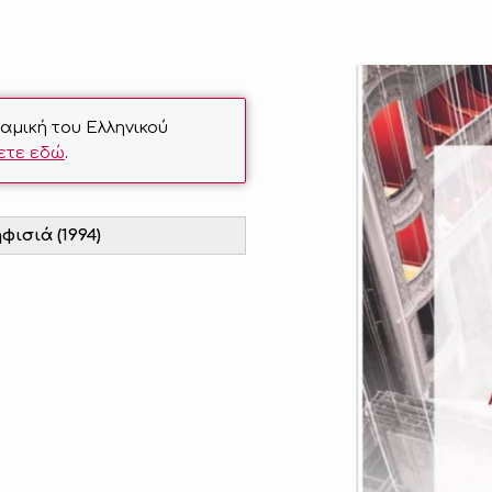
μική του Ελληνικού
ετε εδώ
.
φισιά (1994)