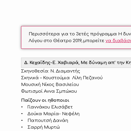
Περισσότερα για το 3ετές πρόγραμμα Η δυνα
Λόγου στο Θέατρο 2019, μπορείτε
να διαβάσ
Δ. Κεχαΐδης-Ε. Χαβιαρά, Με δύναμη απ’ την Κη
Σκηνοθεσία: Ν. Διαμαντής
Σκηνικά – Κουστούμια Λίλη Πεζανού
Μουσική Νίκος Βασιλείου
Φωτισμοί Αννα Σμπώκου
Παίζουν οι ηθοποιοι
• Γιαννάκου Ελισάβετ
• Δούκα Μαρία- Νεφέλη
• Παπουτσή Δανάη
• Σαρρή Μυρτώ