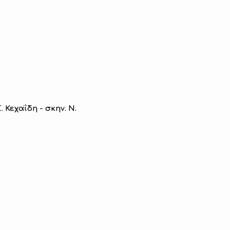
Κεχαΐδη - σκην. Ν.