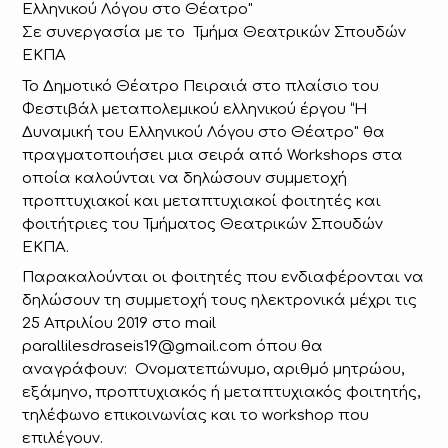
Ελληνικού Λόγου στο Θέατρο"
Σε συνεργασία με το Τμήμα Θεατρικών Σπουδών
ΕΚΠΑ
Το Δημοτικό Θέατρο Πειραιά στο πλαίσιο του
Φεστιβάλ μεταπολεμικού ελληνικού έργου “Η
Δυναμική του Ελληνικού Λόγου στο Θέατρο" θα
πραγματοποιήσει μια σειρά από Workshops στα
οποία καλούνται να δηλώσουν συμμετοχή
προπτυχιακοί και μεταπτυχιακοί φοιτητές και
φοιτήτριες του Τμήματος Θεατρικών Σπουδών
ΕΚΠΑ.
Παρακαλούνται οι φοιτητές που ενδιαφέρονται να
δηλώσουν τη συμμετοχή τους ηλεκτρονικά μέχρι τις
25 Απριλίου 2019 στο mail
parallilesdraseis19@gmail.com όπου θα
αναγράφουν: Ονοματεπώνυμο, αριθμό μητρώου,
εξάμηνο, προπτυχιακός ή μεταπτυχιακός φοιτητής,
τηλέφωνο επικοινωνίας και το workshop που
επιλέγουν.