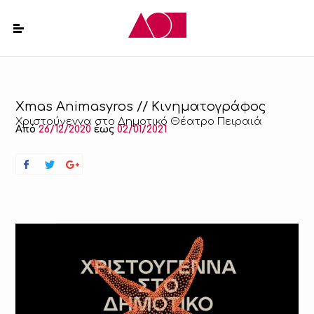
Xmas Animasyros // Κινηματογράφος
Χριστούγεννα στο Δημοτικό Θέατρο Πειραιά
Από
26/12/2020
έως
02/01/2021