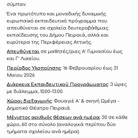
σύμπαν.
Ένα πρωτότυπο και μοναδικής δυναμικής
ευρωπαϊκό εκπαιδευτικό πρόγραμμα που
απευθύνεται σε σχολεία δευτεροβάθμιας
εκπαίδευσης του Δήμου Πειραιά, αλλά και
ευρύτερα της Περιφέρειας Αττικής.
Απευθύνεται
σε μαθητές/ριες Α’ Γυμνασίου έως
και Γ’ Λυκείου.
Περίοδος Υλοποίησης
: 16 Φεβρουαρίου έως 31
Μαϊου 2026
Διάρκεια Εκπαιδευτικού Προγράμματος
: 3 ώρες
με διάλειμμα, 10.00-13.00.
Χώροι διεξαγωγής
: Φουαγιέ Α’ & σκηνή Ωμέγα -
Δημοτικό Θέατρο Πειραιά.
Μέγιστος αριθμός θέσεων ανά ημέρα
: 30 σε κάθε
χώρο, 60 στο σύνολο (αναλογικά περίπου δύο
τμήματα σχολείου ανά ημέρα).