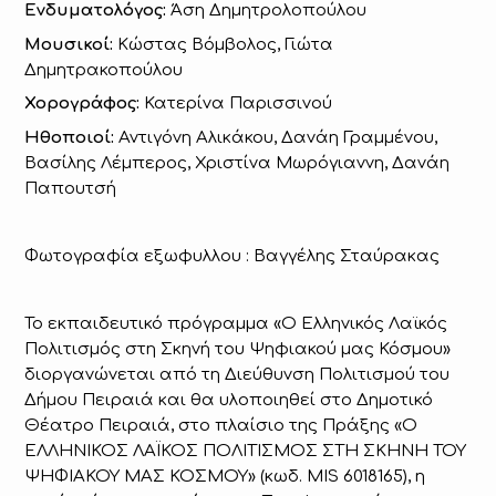
Ενδυματολόγος:
Άση Δημητρολοπούλου
Μουσικοί:
Κώστας Βόμβολος, Γιώτα
Δημητρακοπούλου
Χορογράφος:
Κατερίνα Παρισσινού
Ηθοποιοί:
Αντιγόνη Αλικάκου, Δανάη Γραμμένου,
Βασίλης Λέμπερος, Χριστίνα Μωρόγιαννη, Δανάη
Παπουτσή
Φωτογραφία εξωφυλλου : Bαγγέλης Σταύρακας
Το εκπαιδευτικό πρόγραμμα «Ο Ελληνικός Λαϊκός
Πολιτισμός στη Σκηνή του Ψηφιακού μας Κόσμου»
διοργανώνεται από τη Διεύθυνση Πολιτισμού του
Δήμου Πειραιά και θα υλοποιηθεί στο Δημοτικό
Θέατρο Πειραιά, στο πλαίσιο της Πράξης «Ο
ΕΛΛΗΝΙΚΟΣ ΛΑΪΚΟΣ ΠΟΛΙΤΙΣΜΟΣ ΣΤΗ ΣΚΗΝΗ ΤΟΥ
ΨΗΦΙΑΚΟΥ ΜΑΣ ΚΟΣΜΟΥ» (κωδ. MIS 6018165), η