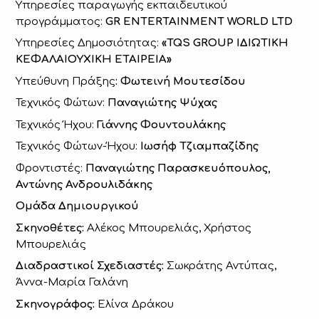
Υπηρεσίες παραγωγής εκπαιδευτικού
προγράμματος:
GR
ENTERTAINMENT
WORLD
LTD
Υπηρεσίες Δημοσιότητας:
«TQS GROUP ΙΔΙΩΤΙΚΗ
ΚΕΦΑΛΑΙΟΥΧΙΚΗ ΕΤΑΙΡΕΙΑ»
Υπεύθυνη Πράξης
: Φωτεινή Μουτεσίδου
Τεχνικός Φώτων:
Παναγιώτης Ψύχας
Τεχνικός Ήχου:
Γιάννης Φουντουλάκης
Τεχνικός Φώτων-Ήχου:
Ιωσήφ Τζιαμπαζίδης
Φροντιστές:
Παναγιώτης Παρασκευόπουλος,
Αντώνης Ανδρουλιδάκης
Ομάδα Δημιουργικού
Σκηνοθέτες:
Αλέκος Μπουρελιάς, Χρήστος
Μπουρελιάς
Διαδραστικοί Σχεδιαστές:
Σωκράτης Αντύπας,
Άννα-Μαρία Γαλάνη
Σκηνογράφος:
Ελίνα Δράκου