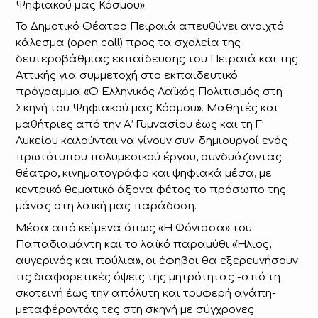
Ψηφιακού μας Κόσμου».
Το Δημοτικό Θέατρο Πειραιά απευθύνει ανοιχτό
κάλεσμα (open call) προς τα σχολεία της
δευτεροβάθμιας εκπαίδευσης του Πειραιά και της
Αττικής για συμμετοχή στο εκπαιδευτικό
πρόγραμμα «Ο Ελληνικός Λαϊκός Πολιτισμός στη
Σκηνή του Ψηφιακού μας Κόσμου». Μαθητές και
μαθήτριες από την Α’ Γυμνασίου έως και τη Γ’
Λυκείου καλούνται να γίνουν συν-δημιουργοί ενός
πρωτότυπου πολυμεσικού έργου, συνδυάζοντας
θέατρο, κινηματογράφο και ψηφιακά μέσα, με
κεντρικό θεματικό άξονα φέτος το πρόσωπο της
μάνας στη λαϊκή μας παράδοση.
Μέσα από κείμενα όπως «Η Φόνισσα» του
Παπαδιαμάντη και το λαϊκό παραμύθι «Ήλιος,
αυγερινός και πούλια», οι έφηβοι θα εξερευνήσουν
τις διαφορετικές όψεις της μητρότητας -από τη
σκοτεινή έως την απόλυτη και τρυφερή αγάπη-
μεταφέροντάς τες στη σκηνή με σύγχρονες