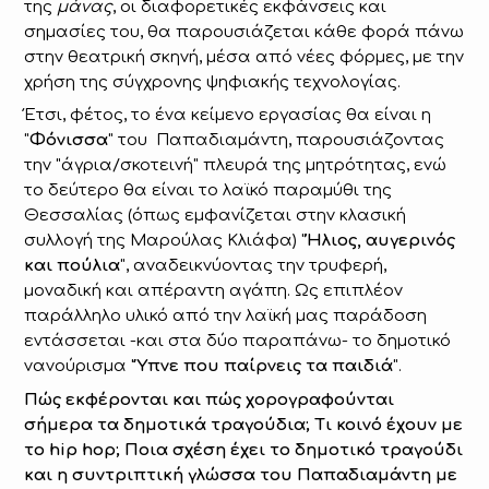
της
μάνας
, οι διαφορετικές εκφάνσεις και
σημασίες του, θα παρουσιάζεται κάθε φορά πάνω
στην θεατρική σκηνή, μέσα από νέες φόρμες, με την
χρήση της σύγχρονης ψηφιακής τεχνολογίας.
Έτσι, φέτος, το ένα κείμενο εργασίας θα είναι η
"
Φόνισσα
" του Παπαδιαμάντη, παρουσιάζοντας
την "άγρια/σκοτεινή" πλευρά της μητρότητας, ενώ
το δεύτερο θα είναι το λαϊκό παραμύθι της
Θεσσαλίας (όπως εμφανίζεται στην κλασική
συλλογή της Μαρούλας Κλιάφα) "
Ήλιος, αυγερινός
και πούλια
", αναδεικνύοντας την τρυφερή,
μοναδική και απέραντη αγάπη. Ως επιπλέον
παράλληλο υλικό από την λαϊκή μας παράδοση
εντάσσεται -και στα δύο παραπάνω- το δημοτικό
νανούρισμα "
Ύπνε που παίρνεις τα παιδιά
".
Πώς εκφέρονται και πώς χορογραφούνται
σήμερα τα δημοτικά τραγούδια; Τι κοινό έχουν με
το hip hop; Ποια σχέση έχει το δημοτικό τραγούδι
και η συντριπτική γλώσσα του Παπαδιαμάντη με