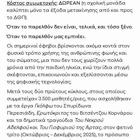
Κόστος συμμετοχής:
ΔΩΡΕΑΝ
(η σχολική μονάδα
καλύπτει μόνο τα έξοδα μετακίνησης από και προς
το ΔΘΠ).
Όταν το παρελθόν δεν είναι, τελικά, και τόσο ξένο.
Όταν το παρελθόν μας εμπνέει.
Οι σημερινοί έφηβοι βρίσκονται ακόμα κοντά στον
φυσικό τρόπο χρήσης της ανθρώπινης φωνής και
του σώματος, μια που δεν τους χωρίζουν πολλά
χρόνια από την παιδική ηλικία, ενώ την ίδια στιγμή
σκέφτονται, επικοινωνούν και εξελίσσονται μέσω
της ψηφιακής τεχνολογίας.
Μετά τους δύο πρώτους κύκλους, στους οποίους
συμμετείχαν 3.500 μαθητές/ριες, που ασχολήθηκαν
με τα έργα
Γκόλφω
του Σπυρίδωνα
Περεσιάδη,
Ερωτόκριτος
του Βιτσέντζου Κορνάρου
και τα δημοτικά τραγούδια
Του Νεκρού
Αδελφού
και
Του Γιοφυριού της Άρτας
, στον φετινό
τρίτο (Οκτώβριος – Δεκέμβριος 2025), το πρόσωπο