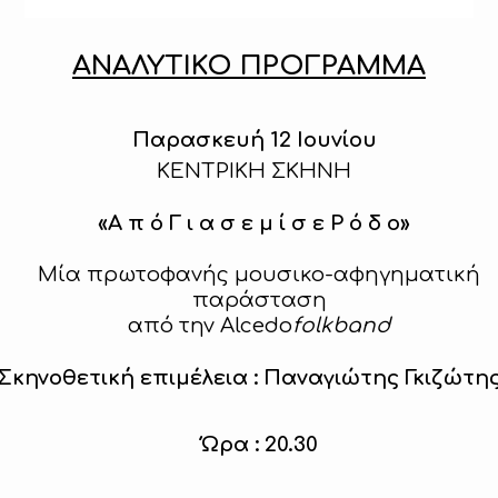
ΑΝΑΛΥΤΙΚΟ ΠΡΟΓΡΑΜΜΑ
Παρασκευή 12 Ιουνίου
K
ΕΝΤΡΙΚΗ ΣΚΗΝΗ
«
Α π ό Γ ι α σ ε μ ί σ ε Ρ ό δ ο
»
Μία πρωτοφανής μουσικο-αφηγηματική
παράσταση
από την
Alcedo
folkband
Σκηνοθετική επιμέλεια : Παναγιώτης Γκιζώτη
Ώρα : 20.30