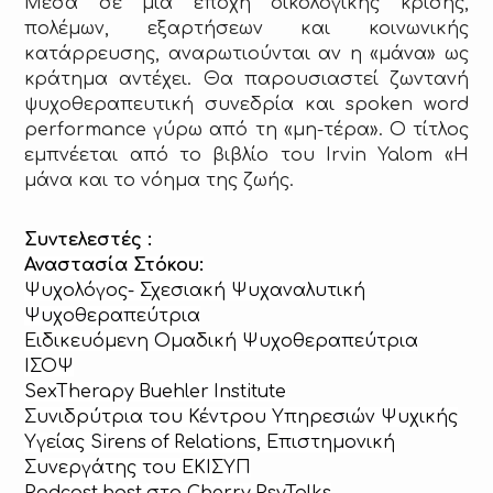
Μέσα σε μια εποχή οικολογικής κρίσης,
πολέμων, εξαρτήσεων και κοινωνικής
κατάρρευσης, αναρωτιούνται αν η «μάνα» ως
κράτημα αντέχει. Θα παρουσιαστεί ζωντανή
ψυχοθεραπευτική συνεδρία και spoken word
performance γύρω από τη «μη-τέρα». Ο τίτλος
εμπνέεται από το βιβλίο του Irvin Yalom «Η
μάνα και το νόημα της ζωής.
Συντελεστές :
Αναστασία Στόκου:
Ψυχολόγος- Σχεσιακή Ψυχαναλυτική
Ψυχοθεραπεύτρια
Ειδικευόμενη Ομαδική Ψυχοθεραπεύτρια
ΙΣΟΨ
SexTherapy
Buehler
Institute
Συνιδρύτρια του Κέντρου Υπηρεσιών Ψυχικής
Υγείας
Sirens
of
Relations
, Επιστημονική
Συνεργάτης του ΕΚΙΣΥΠ
Podcast
host
στο
Cherry
PsyTalks