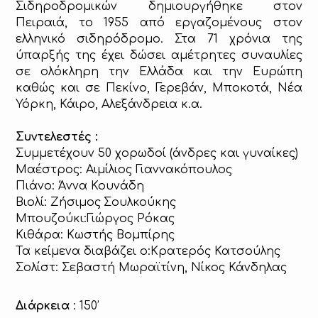
Σιδηροδρομικών δημιουργήθηκε στον
Πειραιά, το 1955 από εργαζομένους στον
ελληνικό σιδηρόδρομο.
Στα 71 χρόνια της
ύπαρξής της έχει δώσει αμέτρητες συναυλίες
σε ολόκληρη την Ελλάδα και την Ευρώπη
καθώς και σε Πεκίνο, Γερεβάν, Μποκοτά, Νέα
Υόρκη, Κάιρο, Αλεξάνδρεια κ.α.
Συντελεστές :
Συμμετέχουν 50 χορωδοί (άνδρες και γυναίκες)
Μαέστρος: Αιμίλιος Γιαννακόπουλος
Πιάνο: Άννα Κουνάδη
Βιολί: Ζήσιμος
Σουλκούκης
Μπουζούκι:Γιώργος Ρόκας
Κιθάρα: Κωστής Βομπίρης
Τα κείμενα διαβάζει ο:Κρατερός Κατσούλης
Σολίστ: Σεβαστή Μωραϊτίνη, Νίκος Κάνδηλας
Διάρκεια
: 150’