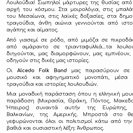
Λουλούδια! Σιωπηλοί μάρτυρες της θυσίας από
αρχή του κόσμου. Στα μοιρολόγια, στις μπαλά
του Μεσαίωνα, στις λαϊκές δοξασίες, στα δημο
τραγούδια, άνθη αιώνια γεννιούνται από ιστο
αγάπης και αίματος.
Από γιασεμί σε ρόδο, από μιμόζα σε πικροδά
από αμάραντο σε τριανταφυλλιά…τα λουλο
διηγούνται, μας διαμορφώνουν, μας εμπνέουν,
οδηγούν στις δικές μας ιστορίες.
Οι
Alcedo Folk Band
μας παρασύρουν σε 
μουσικό και αφηγηματικό μονοπάτι, μέσα
τραγούδια και ιστορίες λουλουδιών.
Μια μοναδική παράσταση όπου η ελληνική μου
παράδοση (Μικρασία, Θράκη, Πόντος, Μακεδο
Ήπειρος) συναντά αυτήν της Ευρώπης, 
Βαλκανίων, της Αμερικής. Μπροστά στο θ
γεφυρώνονται όλοι οι πολιτισμοί κάτω από την
βαθιά και ουσιαστική λέξη: Άνθρωπος.